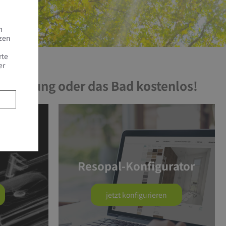
m
tzen
rte
er
e Heizung oder das Bad kostenlos!
Resopal-Konfigurator
jetzt konfigurieren