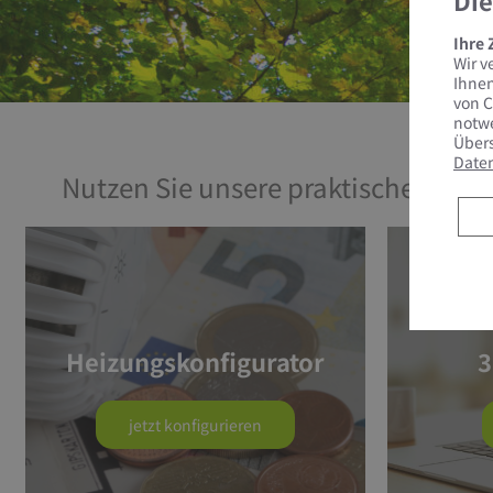
Die
Ihre
Wir v
Ihnen
von C
notwe
Übers
Date
Nutzen Sie unsere praktischen Tool
Heizungskonfigurator
3
jetzt konfigurieren