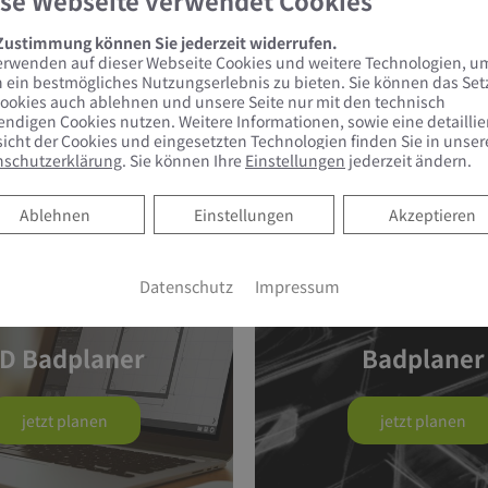
se Webseite verwendet Cookies
 Zustimmung können Sie jederzeit widerrufen.
erwenden auf dieser Webseite Cookies und weitere Technologien, u
 ein bestmögliches Nutzungserlebnis zu bieten. Sie können das Se
ookies auch ablehnen und unsere Seite nur mit den technisch
ndigen Cookies nutzen. Weitere Informationen, sowie eine detaillie
icht der Cookies und eingesetzten Technologien finden Sie in unser
nschutzerklärung
. Sie können Ihre
Einstellungen
jederzeit ändern.
s –
Planen & Konfigurieren Sie Ihre neu
Ablehnen
Ablehnen
Einstellungen
Akzeptieren
Datenschutz
Impressum
D Badplaner
Badplaner
jetzt planen
jetzt planen