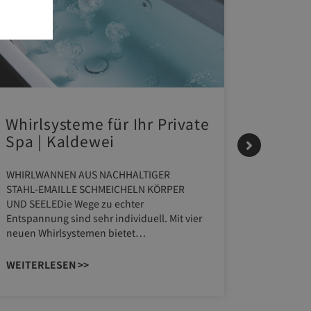
Whirlsysteme für Ihr Private
Gestal
Spa | Kaldewei
Momen
HANS
WHIRLWANNEN AUS NACHHALTIGER
STAHL-EMAILLE SCHMEICHELN KÖRPER
Stil für 
UND SEELEDie Wege zu echter
HANSAGENE
Entspannung sind sehr individuell. Mit vier
von Wasch
neuen Whirlsystemen bietet…
unterschi
Räume ko
WEITERLESEN >>
WEITERL