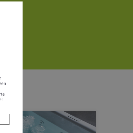
m
tzen
rte
er