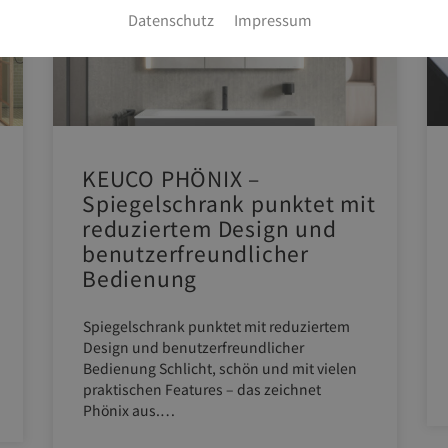
Datenschutz
Impressum
KEUCO PHÖNIX –
Spiegelschrank punktet mit
reduziertem Design und
benutzerfreundlicher
Bedienung
Spiegelschrank punktet mit reduziertem
Design und benutzerfreundlicher
Bedienung Schlicht, schön und mit vielen
praktischen Features – das zeichnet
Phönix aus.…