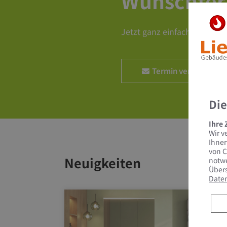
Wunschte
Jetzt ganz einfach und beq
Termin vereinbaren
Die
Ihre
Wir v
Ihnen
von C
Neuigkeiten
notwe
Übers
Date